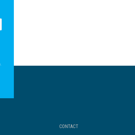
.
Footer
CONTACT