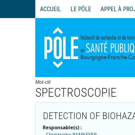
Aller
ACCUEIL
LE PÔLE
APPEL À PRO
au
Main
contenu
navigation
principal
Mot-clé
SPECTROSCOPIE
DETECTION OF BIOHAZA
Responsable(s) :
Christophe RAMSEYER