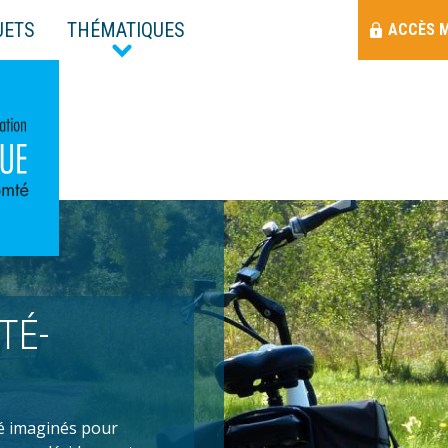
Menu
JETS
THÉMATIQUES
ACCÈS 
Raccourci
TÉ-
té imaginés pour