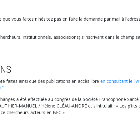
e que vous faites n'hésitez pas en faire la demande par mail à l'adress
ercheurs, institutionnels, associations) s'inscrivant dans le champ s
ONS
é faites ainsi que des publications en accès libre
en consultant le livr
t"
.
hanges a été effectuée au congrès de la Société Francophone Santé
UTHIER-MANUEL / Hélène CLÉAU-ANDRÉ et s'intitulait : « Les p’tits 
nce chercheurs-acteurs en BFC ».