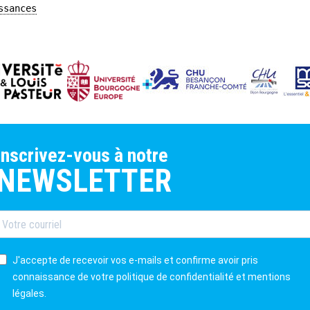
ssances
inscrivez-vous à notre
NEWSLETTER
J'accepte de recevoir vos e-mails et confirme avoir pris
connaissance de votre politique de confidentialité et mentions
légales.