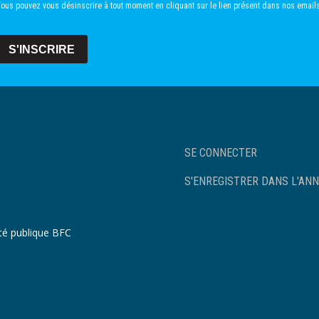
ous pouvez vous désinscrire à tout moment en cliquant sur le lien présent dans nos emails
S'INSCRIRE
User
SE CONNECTER
account
menu
S'ENREGISTRER DANS L'ANN
nté publique BFC