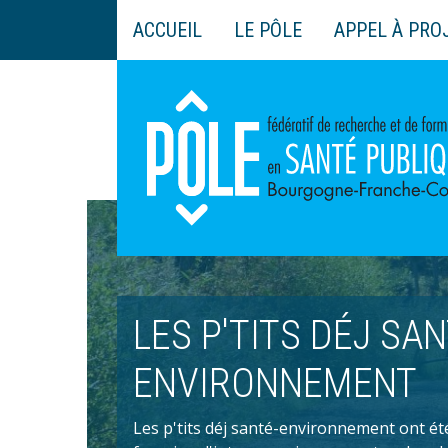
Aller
ACCUEIL
LE PÔLE
APPEL À PRO
au
Main
contenu
navigation
principal
LES P'TITS DÉJ SAN
ENVIRONNEMENT
Les p'tits déj santé-environnement ont é