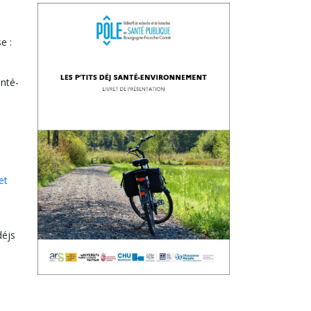
e :
anté-
et
-
déjs