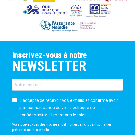
inscrivez-vous à notre
NEWSLETTER
J'accepte de recevoir vos e-mails et confirme avoir
pris connaissance de votre politique de
confidentialité et mentions légales.
Vous pouvez vous désinscrire à tout moment en cliquant sur le lien
présent dans nos emails.