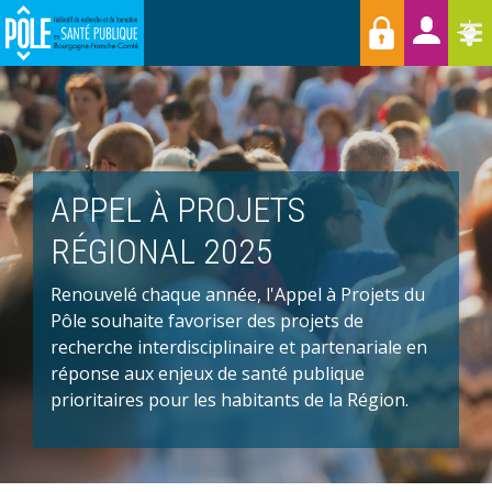
Menu
Aller
Raccourcis
T
au
contenu
principal
APPEL À PROJETS
RÉGIONAL 2025
Renouvelé chaque année, l'Appel à Projets du
Pôle souhaite favoriser des projets de
recherche interdisciplinaire et partenariale en
réponse aux enjeux de santé publique
prioritaires pour les habitants de la Région.