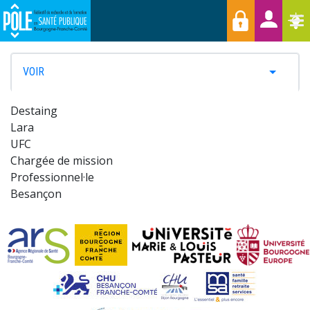
Menu
Aller
Raccourcis
T
au
contenu
principal
PRIMARY
VOIR
TOGGLE 
TABS
Destaing
Lara
UFC
Chargée de mission
Professionnel·le
Besançon