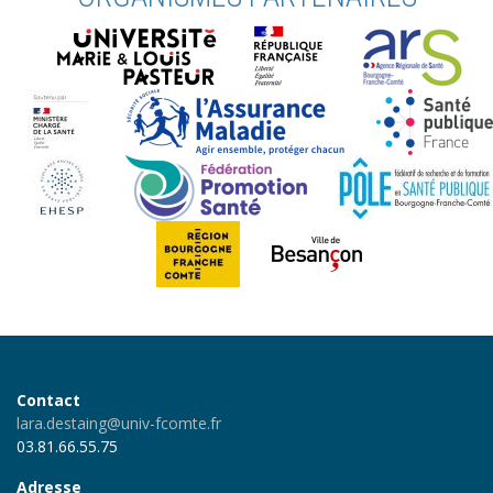
Contact
lara.destaing@univ-fcomte.fr
03.81.66.55.75
Adresse