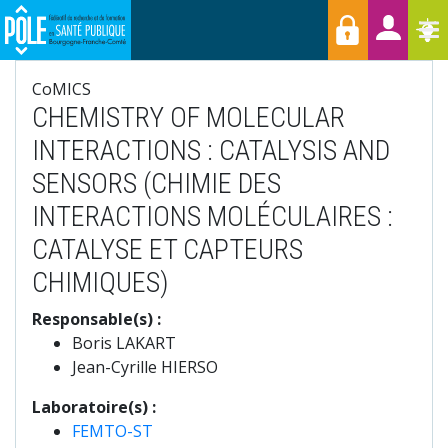
Menu
Aller
Raccourcis
T
au
contenu
principal
CoMICS
CHEMISTRY OF MOLECULAR
INTERACTIONS : CATALYSIS AND
SENSORS (CHIMIE DES
INTERACTIONS MOLÉCULAIRES :
CATALYSE ET CAPTEURS
CHIMIQUES)
Responsable(s) :
Boris LAKART
Jean-Cyrille HIERSO
Laboratoire(s) :
FEMTO-ST