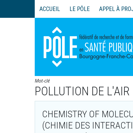
Aller
ACCUEIL
LE PÔLE
APPEL À PRO
au
Main
contenu
navigation
principal
Mot-clé
POLLUTION DE L'AIR
CHEMISTRY OF MOLECU
(CHIMIE DES INTERACT