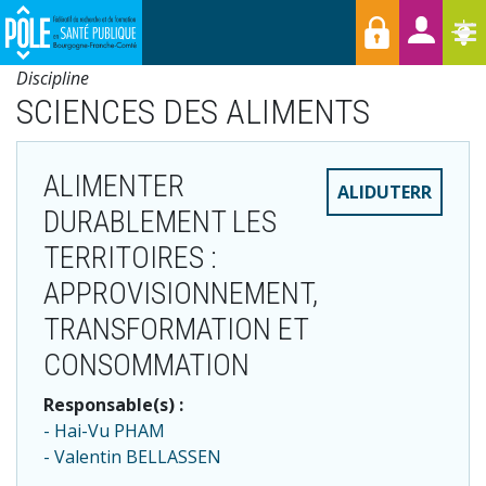
Menu
Aller
Raccourcis
T
au
contenu
Discipline
principal
SCIENCES DES ALIMENTS
ALIMENTER
ALIDUTERR
DURABLEMENT LES
TERRITOIRES :
APPROVISIONNEMENT,
TRANSFORMATION ET
CONSOMMATION
Responsable(s) :
Hai-Vu PHAM
Valentin BELLASSEN