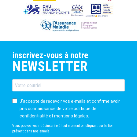
inscrivez-vous à notre
NEWSLETTER
J'accepte de recevoir vos e-mails et confirme avoir
pris connaissance de votre politique de
confidentialité et mentions légales.
Vous pouvez vous désinscrire à tout moment en cliquant sur le lien
présent dans nos emails.