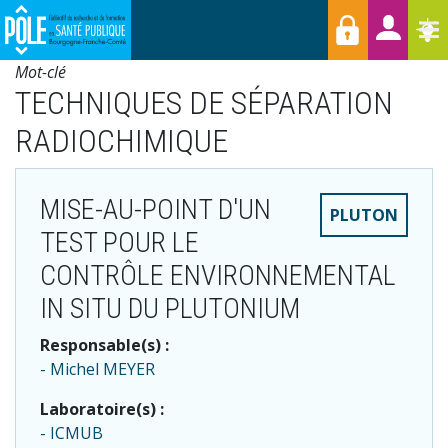
Menu
Aller
Raccourcis
T
au
contenu
Mot-clé
principal
TECHNIQUES DE SÉPARATION
RADIOCHIMIQUE
MISE-AU-POINT D'UN
PLUTON
TEST POUR LE
CONTRÔLE ENVIRONNEMENTAL
IN SITU DU PLUTONIUM
Responsable(s) :
Michel MEYER
Laboratoire(s) :
ICMUB