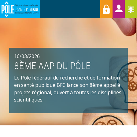
Menu
Aller
Raccourcis
T
au
contenu
principal
16/03/2026
8ÈME AAP DU PÔLE
Le Pôle fédératif de recherche et de formation
en santé publique BFC lance son 8ème appel à
projets régional, ouvert à toutes les disciplines
scientifiques.