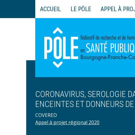
Aller
ACCUEIL
LE PÔLE
APPEL À PRO
au
Main
contenu
navigation
principal
CORONAVIRUS, SEROLOGIE D
ENCEINTES ET DONNEURS DE
COVERED
Appel à projet régional 2020