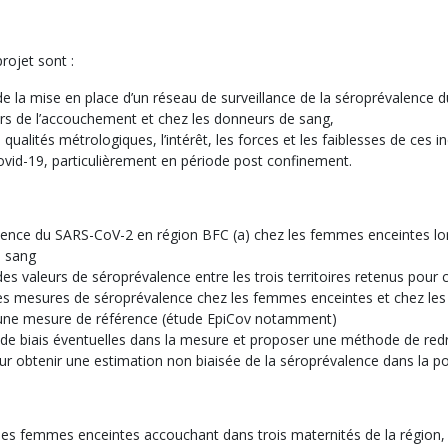
rojet sont :
é de la mise en place d’un réseau de surveillance de la séroprévalence
rs de l’accouchement et chez les donneurs de sang,
s qualités métrologiques, l’intérêt, les forces et les faiblesses de ces 
vid-19, particulièrement en période post confinement.
lence du SARS-CoV-2 en région BFC (a) chez les femmes enceintes lor
e sang
 des valeurs de séroprévalence entre les trois territoires retenus pour 
 des mesures de séroprévalence chez les femmes enceintes et chez le
une mesure de référence (étude EpiCov notamment)
 de biais éventuelles dans la mesure et proposer une méthode de re
ur obtenir une estimation non biaisée de la séroprévalence dans la po
des femmes enceintes accouchant dans trois maternités de la région, 