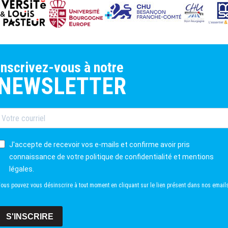
inscrivez-vous à notre
NEWSLETTER
J'accepte de recevoir vos e-mails et confirme avoir pris
connaissance de votre politique de confidentialité et mentions
légales.
ous pouvez vous désinscrire à tout moment en cliquant sur le lien présent dans nos emails
S'INSCRIRE