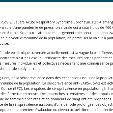
-CoV-2 (Severe Acute Respiratory Syndrome Coronavirus 2). A émerg
ponsable d’une pandémie de pneumonie virale qui a causé plus de 46
e en 6 mois. Son taux d’attaque est largement méconnu. La connaissa
er le niveau d’immunité de la population, en particulier la valeur à part
quise.
période épidémique traversée actuellement est la vague la plus élevée, 
portante n’est pas exclue. L’efficacité des mesures prises pendant e
es mesures individuelles et collectives nécessitent une connaissance p
ation et de sa dynamique.
guliers, de la séroprévalence dans des échantillons issus de la populati
immunité de la population. La séroprévalence anti-SARS-CoV-2 est ac
Comté (BFC). Les enquêtes de séroprévalence en population générale
rdes à mettre en œuvre. Des approches alternatives sur des populati
tude de femmes enceintes et de donneurs de sang ont été proposées.
ce de la séroprévalence au cours d’une période prolongée. Les objecti
t proposer une première évaluation du niveau actuel d’immunité collecti