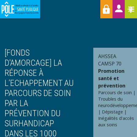
Menu
Aller
Raccourcis
T
au
contenu
principal
[FONDS
AHSSEA
D'AMORCAGE] LA
CAMSP 70
Promotion
RÉPONSE À
santé et
L’ECHAPPEMENT AU
prévention
PARCOURS DE SOIN
Parcours de soin
Troubles du
PAR LA
neurodéveloppem
PRÉVENTION DU
Dépistage
Inégalités d'accès
SURHANDICAP
aux soins
DANS LES 1000